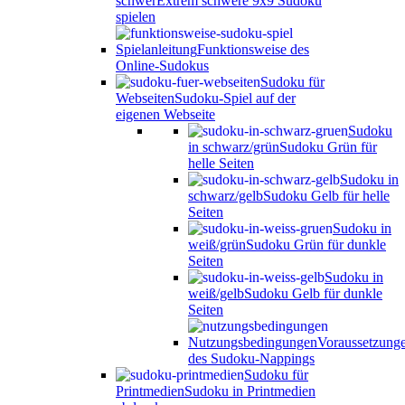
schwer
Extrem schwere 9x9 Sudoku
spielen
Spielanleitung
Funktionsweise des
Online-Sudokus
Sudoku für
Webseiten
Sudoku-Spiel auf der
eigenen Webseite
Sudoku
in schwarz/grün
Sudoku Grün für
helle Seiten
Sudoku in
schwarz/gelb
Sudoku Gelb für helle
Seiten
Sudoku in
weiß/grün
Sudoku Grün für dunkle
Seiten
Sudoku in
weiß/gelb
Sudoku Gelb für dunkle
Seiten
Nutzungsbedingungen
Voraussetzung
des Sudoku-Nappings
Sudoku für
Printmedien
Sudoku in Printmedien