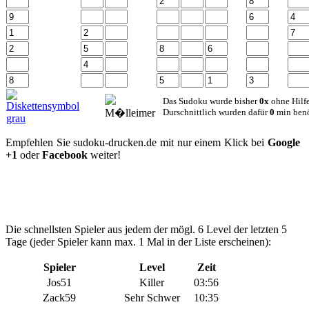
Das Sudoku wurde bisher
0x
ohne Hilfe
Durschnittlich wurden dafür
0
min benö
Empfehlen Sie sudoku-drucken.de mit nur einem Klick bei
Google
+1
oder
Facebook
weiter!
Die schnellsten Spieler aus jedem der mögl. 6 Level der letzten 5
Tage (jeder Spieler kann max. 1 Mal in der Liste erscheinen):
Spieler
Level
Zeit
Jos51
Killer
03:56
Zack59
Sehr Schwer
10:35