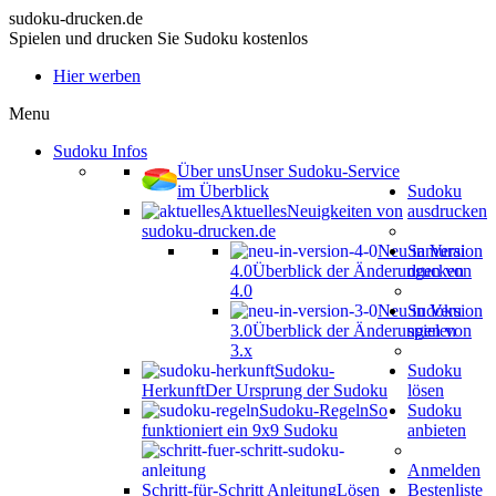
sudoku-drucken.de
Spielen und drucken Sie Sudoku kostenlos
Hier werben
Menu
Sudoku Infos
Über uns
Unser Sudoku-Service
im Überblick
Sudoku
Aktuelles
Neuigkeiten von
ausdrucken
sudoku-drucken.de
Neu in Version
Samurai
4.0
Überblick der Änderungen von
drucken
4.0
Neu in Version
Sudoku
3.0
Überblick der Änderungen von
spielen
3.x
Sudoku-
Sudoku
Herkunft
Der Ursprung der Sudoku
lösen
Sudoku-Regeln
So
Sudoku
funktioniert ein 9x9 Sudoku
anbieten
Anmelden
Schritt-für-Schritt Anleitung
Lösen
Bestenliste