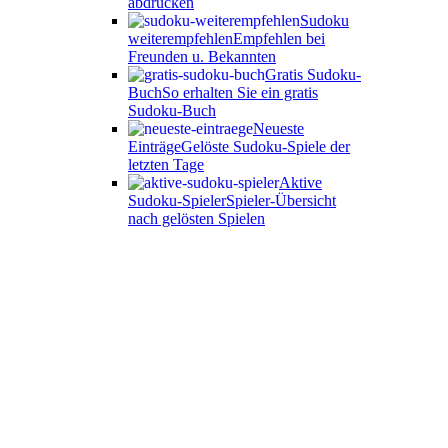
abdrucken
Sudoku
weiterempfehlen
Empfehlen bei
Freunden u. Bekannten
Gratis Sudoku-
Buch
So erhalten Sie ein gratis
Sudoku-Buch
Neueste
Einträge
Gelöste Sudoku-Spiele der
letzten Tage
Aktive
Sudoku-Spieler
Spieler-Übersicht
nach gelösten Spielen