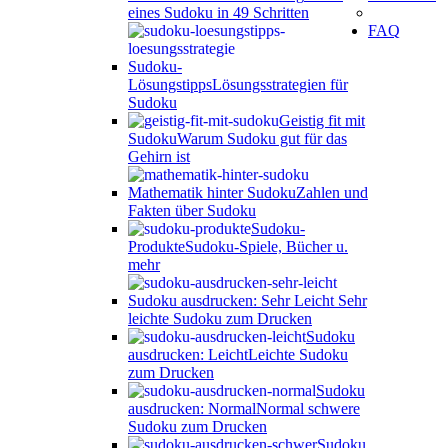
eines Sudoku in 49 Schritten
FAQ
Sudoku-
Lösungstipps
Lösungsstrategien für
Sudoku
Geistig fit mit
Sudoku
Warum Sudoku gut für das
Gehirn ist
Mathematik hinter Sudoku
Zahlen und
Fakten über Sudoku
Sudoku-
Produkte
Sudoku-Spiele, Bücher u.
mehr
Sudoku ausdrucken: Sehr Leicht
Sehr
leichte Sudoku zum Drucken
Sudoku
ausdrucken: Leicht
Leichte Sudoku
zum Drucken
Sudoku
ausdrucken: Normal
Normal schwere
Sudoku zum Drucken
Sudoku