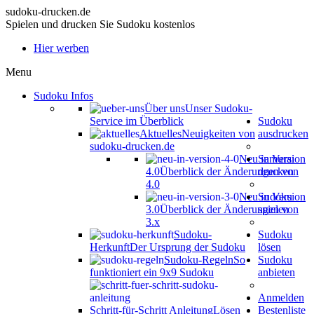
sudoku-drucken.de
Spielen und drucken Sie Sudoku kostenlos
Hier werben
Menu
Sudoku Infos
Über uns
Unser Sudoku-
Service im Überblick
Sudoku
Aktuelles
Neuigkeiten von
ausdrucken
sudoku-drucken.de
Neu in Version
Samurai
4.0
Überblick der Änderungen von
drucken
4.0
Neu in Version
Sudoku
3.0
Überblick der Änderungen von
spielen
3.x
Sudoku-
Sudoku
Herkunft
Der Ursprung der Sudoku
lösen
Sudoku-Regeln
So
Sudoku
funktioniert ein 9x9 Sudoku
anbieten
Anmelden
Schritt-für-Schritt Anleitung
Lösen
Bestenliste