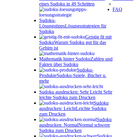
eines Sudoku in 49 Schritten
FAQ
Sudoku-
Lösungstipps
Lösungsstrategien für
Sudoku
Geistig fit mit
Sudoku
Warum Sudoku gut für das
Gehirn ist
Mathematik hinter Sudoku
Zahlen und
Fakten über Sudoku
Sudoku-
Produkte
Sudoku-Spiele, Bücher u.
mehr
Sudoku ausdrucken: Sehr Leicht
Sehr
leichte Sudoku zum Drucken
Sudoku
ausdrucken: Leicht
Leichte Sudoku
zum Drucken
Sudoku
ausdrucken: Normal
Normal schwere
Sudoku zum Drucken
Sudoku