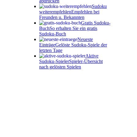
abdrucken
Sudoku
weiterempfehlen
Empfehlen bei
Freunden u. Bekannten
Gratis Sudoku-
Buch
So erhalten Sie ein gratis
Sudoku-Buch
Neueste
Einträge
Gelöste Sudoku-Spiele der
letzten Tage
Aktive
Sudoku-Spieler
Spieler-Übersicht
nach gelösten Spielen