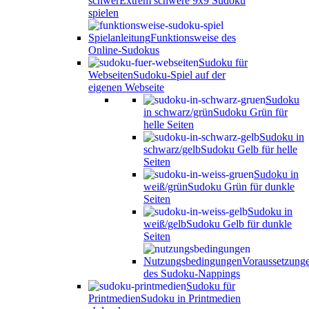
schwer
Extrem schwere 9x9 Sudoku
spielen
Spielanleitung
Funktionsweise des
Online-Sudokus
Sudoku für
Webseiten
Sudoku-Spiel auf der
eigenen Webseite
Sudoku
in schwarz/grün
Sudoku Grün für
helle Seiten
Sudoku in
schwarz/gelb
Sudoku Gelb für helle
Seiten
Sudoku in
weiß/grün
Sudoku Grün für dunkle
Seiten
Sudoku in
weiß/gelb
Sudoku Gelb für dunkle
Seiten
Nutzungsbedingungen
Voraussetzung
des Sudoku-Nappings
Sudoku für
Printmedien
Sudoku in Printmedien