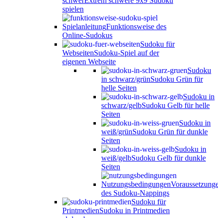
schwer
Extrem schwere 9x9 Sudoku
spielen
Spielanleitung
Funktionsweise des
Online-Sudokus
Sudoku für
Webseiten
Sudoku-Spiel auf der
eigenen Webseite
Sudoku
in schwarz/grün
Sudoku Grün für
helle Seiten
Sudoku in
schwarz/gelb
Sudoku Gelb für helle
Seiten
Sudoku in
weiß/grün
Sudoku Grün für dunkle
Seiten
Sudoku in
weiß/gelb
Sudoku Gelb für dunkle
Seiten
Nutzungsbedingungen
Voraussetzung
des Sudoku-Nappings
Sudoku für
Printmedien
Sudoku in Printmedien