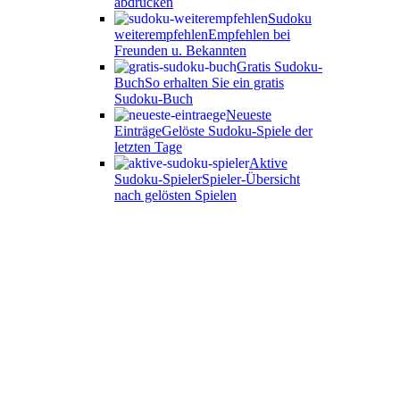
abdrucken
Sudoku
weiterempfehlen
Empfehlen bei
Freunden u. Bekannten
Gratis Sudoku-
Buch
So erhalten Sie ein gratis
Sudoku-Buch
Neueste
Einträge
Gelöste Sudoku-Spiele der
letzten Tage
Aktive
Sudoku-Spieler
Spieler-Übersicht
nach gelösten Spielen