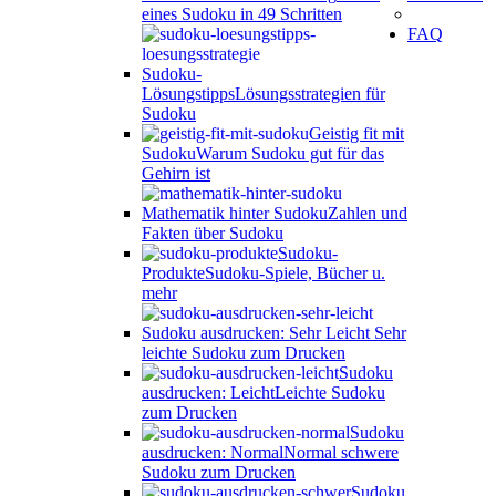
eines Sudoku in 49 Schritten
FAQ
Sudoku-
Lösungstipps
Lösungsstrategien für
Sudoku
Geistig fit mit
Sudoku
Warum Sudoku gut für das
Gehirn ist
Mathematik hinter Sudoku
Zahlen und
Fakten über Sudoku
Sudoku-
Produkte
Sudoku-Spiele, Bücher u.
mehr
Sudoku ausdrucken: Sehr Leicht
Sehr
leichte Sudoku zum Drucken
Sudoku
ausdrucken: Leicht
Leichte Sudoku
zum Drucken
Sudoku
ausdrucken: Normal
Normal schwere
Sudoku zum Drucken
Sudoku