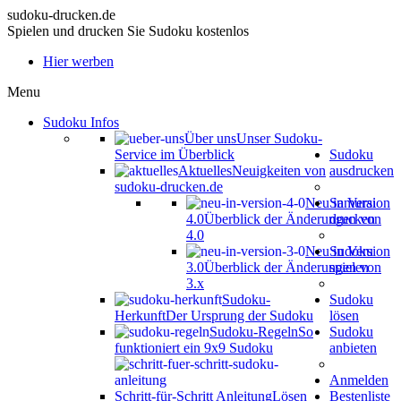
sudoku-drucken.de
Spielen und drucken Sie Sudoku kostenlos
Hier werben
Menu
Sudoku Infos
Über uns
Unser Sudoku-
Service im Überblick
Sudoku
Aktuelles
Neuigkeiten von
ausdrucken
sudoku-drucken.de
Neu in Version
Samurai
4.0
Überblick der Änderungen von
drucken
4.0
Neu in Version
Sudoku
3.0
Überblick der Änderungen von
spielen
3.x
Sudoku-
Sudoku
Herkunft
Der Ursprung der Sudoku
lösen
Sudoku-Regeln
So
Sudoku
funktioniert ein 9x9 Sudoku
anbieten
Anmelden
Schritt-für-Schritt Anleitung
Lösen
Bestenliste