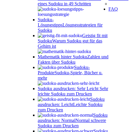
eines Sudoku in 49 Schritten
FAQ
Sudoku-
Lösungstipps
Lösungsstrategien für
Sudoku
Geistig fit mit
Sudoku
Warum Sudoku gut für das
Gehirn ist
Mathematik hinter Sudoku
Zahlen und
Fakten über Sudoku
Sudoku-
Produkte
Sudoku-Spiele, Bücher u.
mehr
Sudoku ausdrucken: Sehr Leicht
Sehr
leichte Sudoku zum Drucken
Sudoku
ausdrucken: Leicht
Leichte Sudoku
zum Drucken
Sudoku
ausdrucken: Normal
Normal schwere
Sudoku zum Drucken
Sudoku