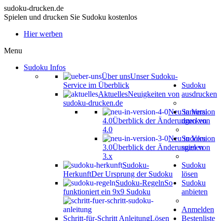
sudoku-drucken.de
Spielen und drucken Sie Sudoku kostenlos
Hier werben
Menu
Sudoku Infos
Über uns
Unser Sudoku-
Service im Überblick
Sudoku
Aktuelles
Neuigkeiten von
ausdrucken
sudoku-drucken.de
Neu in Version
Samurai
4.0
Überblick der Änderungen von
drucken
4.0
Neu in Version
Sudoku
3.0
Überblick der Änderungen von
spielen
3.x
Sudoku-
Sudoku
Herkunft
Der Ursprung der Sudoku
lösen
Sudoku-Regeln
So
Sudoku
funktioniert ein 9x9 Sudoku
anbieten
Anmelden
Schritt-für-Schritt Anleitung
Lösen
Bestenliste