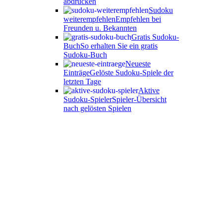
abdrucken
Sudoku
weiterempfehlen
Empfehlen bei
Freunden u. Bekannten
Gratis Sudoku-
Buch
So erhalten Sie ein gratis
Sudoku-Buch
Neueste
Einträge
Gelöste Sudoku-Spiele der
letzten Tage
Aktive
Sudoku-Spieler
Spieler-Übersicht
nach gelösten Spielen