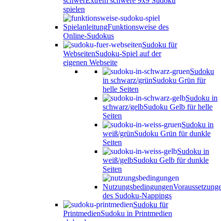
schwer
Extrem schwere 9x9 Sudoku
spielen
Spielanleitung
Funktionsweise des
Online-Sudokus
Sudoku für
Webseiten
Sudoku-Spiel auf der
eigenen Webseite
Sudoku
in schwarz/grün
Sudoku Grün für
helle Seiten
Sudoku in
schwarz/gelb
Sudoku Gelb für helle
Seiten
Sudoku in
weiß/grün
Sudoku Grün für dunkle
Seiten
Sudoku in
weiß/gelb
Sudoku Gelb für dunkle
Seiten
Nutzungsbedingungen
Voraussetzung
des Sudoku-Nappings
Sudoku für
Printmedien
Sudoku in Printmedien