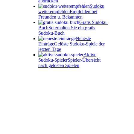
abdrucken
Sudoku
weiterempfehlen
Empfehlen bei
Freunden u. Bekannten
Gratis Sudoku-
Buch
So erhalten Sie ein gratis
Sudoku-Buch
Neueste
Einträge
Gelöste Sudoku-Spiele der
letzten Tage
Aktive
Sudoku-Spieler
Spieler-Übersicht
nach gelösten Spielen