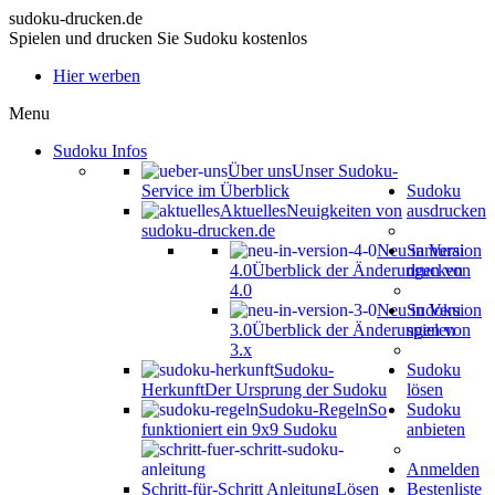
sudoku-drucken.de
Spielen und drucken Sie Sudoku kostenlos
Hier werben
Menu
Sudoku Infos
Über uns
Unser Sudoku-
Service im Überblick
Sudoku
Aktuelles
Neuigkeiten von
ausdrucken
sudoku-drucken.de
Neu in Version
Samurai
4.0
Überblick der Änderungen von
drucken
4.0
Neu in Version
Sudoku
3.0
Überblick der Änderungen von
spielen
3.x
Sudoku-
Sudoku
Herkunft
Der Ursprung der Sudoku
lösen
Sudoku-Regeln
So
Sudoku
funktioniert ein 9x9 Sudoku
anbieten
Anmelden
Schritt-für-Schritt Anleitung
Lösen
Bestenliste