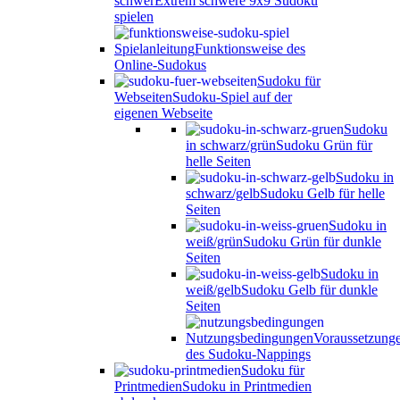
schwer
Extrem schwere 9x9 Sudoku
spielen
Spielanleitung
Funktionsweise des
Online-Sudokus
Sudoku für
Webseiten
Sudoku-Spiel auf der
eigenen Webseite
Sudoku
in schwarz/grün
Sudoku Grün für
helle Seiten
Sudoku in
schwarz/gelb
Sudoku Gelb für helle
Seiten
Sudoku in
weiß/grün
Sudoku Grün für dunkle
Seiten
Sudoku in
weiß/gelb
Sudoku Gelb für dunkle
Seiten
Nutzungsbedingungen
Voraussetzung
des Sudoku-Nappings
Sudoku für
Printmedien
Sudoku in Printmedien