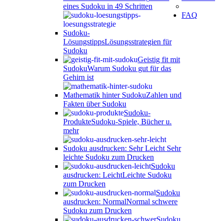
eines Sudoku in 49 Schritten
FAQ
Sudoku-
Lösungstipps
Lösungsstrategien für
Sudoku
Geistig fit mit
Sudoku
Warum Sudoku gut für das
Gehirn ist
Mathematik hinter Sudoku
Zahlen und
Fakten über Sudoku
Sudoku-
Produkte
Sudoku-Spiele, Bücher u.
mehr
Sudoku ausdrucken: Sehr Leicht
Sehr
leichte Sudoku zum Drucken
Sudoku
ausdrucken: Leicht
Leichte Sudoku
zum Drucken
Sudoku
ausdrucken: Normal
Normal schwere
Sudoku zum Drucken
Sudoku